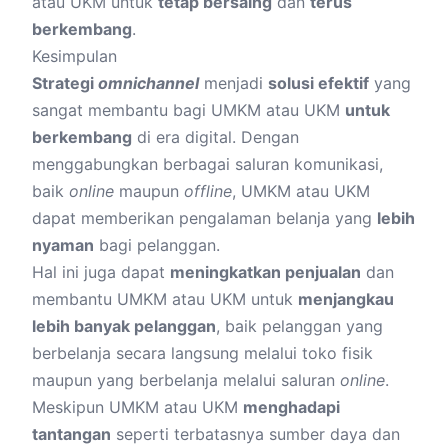
atau UKM untuk
tetap bersaing
dan
terus
berkembang
.
Kesimpulan
Strategi
omnichannel
menjadi
solusi efektif
yang
sangat membantu bagi UMKM atau UKM
untuk
berkembang
di era digital. Dengan
menggabungkan berbagai saluran komunikasi,
baik
online
maupun
offline
, UMKM atau UKM
dapat memberikan pengalaman belanja yang
lebih
nyaman
bagi pelanggan.
Hal ini juga dapat
meningkatkan penjualan
dan
membantu UMKM atau UKM untuk
menjangkau
lebih banyak pelanggan
, baik pelanggan yang
berbelanja secara langsung melalui toko fisik
maupun yang berbelanja melalui saluran
online
.
Meskipun UMKM atau UKM
menghadapi
tantangan
seperti terbatasnya sumber daya dan