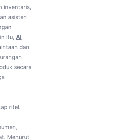
 inventaris,
an asisten
ngan
n itu,
AI
intaan dan
kurangan
roduk secara
ga
p ritel.
nsumen,
at. Menurut