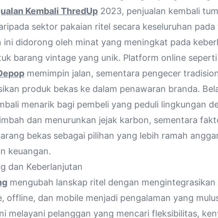
jualan Kembali ThredUp
2023, penjualan kembali tum
aripada sektor pakaian ritel secara keseluruhan pada
ini didorong oleh minat yang meningkat pada keber
tuk barang vintage yang unik. Platform online sepert
Depop
memimpin jalan, sementara pengecer tradision
ikan produk bekas ke dalam penawaran branda. Bel
mbali menarik bagi pembeli yang peduli lingkungan 
imbah dan menurunkan jejak karbon, sementara fak
arang bekas sebagai pilihan yang lebih ramah angga
an keuangan.
g dan Keberlanjutan
ng
mengubah lanskap ritel dengan mengintegrasikan 
ne, offline, dan mobile menjadi pengalaman yang mulu
ni melayani pelanggan yang mencari fleksibilitas, k