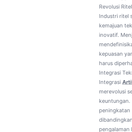
Revolusi Rit
Industri rite
kemajuan tek
inovatif. Me
mendefinisi
kepuasan yan
harus diperha
Integrasi Te
Integrasi
Arti
merevolusi se
keuntungan. 
peningkatan p
dibandingka
pengalaman b