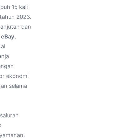
buh 15 kali
 tahun 2023.
lanjutan dan
i
eBay
,
al
anja
dengan
tor ekonomi
ran selama
saluran
s.
enyamanan,