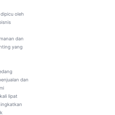
dipicu oleh
isnis
amanan dan
enting yang
sedang
 penjualan dan
mi
ali lipat
ingkatkan
uk