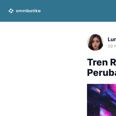
Lu
09 
Tren R
Perub