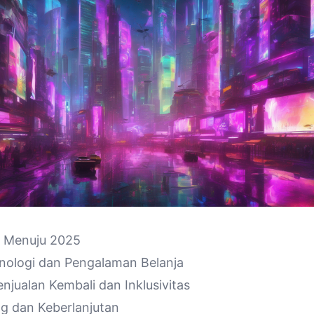
el Menuju 2025
knologi dan Pengalaman Belanja
njualan Kembali dan Inklusivitas
g dan Keberlanjutan