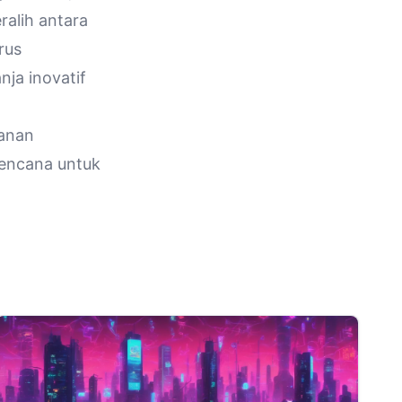
alih antara
rus
ja inovatif
lanan
rencana untuk