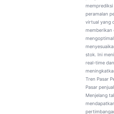
memprediksi 
peramalan pe
virtual yang
memberikan d
mengoptimal
menyesuaikan
stok. Ini me
real-time da
meningkatkan
Tren Pasar Pe
Pasar penjua
Menjelang ta
mendapatkan 
pertimbanga