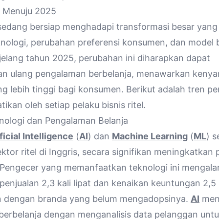
el Menuju 2025
l sedang bersiap menghadapi transformasi besar yang 
nologi, perubahan preferensi konsumen, dan model b
njelang tahun 2025, perubahan ini diharapkan dapat
kan ulang pengalaman berbelanja, menawarkan keny
g lebih tinggi bagi konsumen. Berikut adalah tren p
tikan oleh setiap pelaku bisnis ritel.
knologi dan Pengalaman Belanja
ficial Intelligence
(
AI
) dan
Machine Learning
(
ML
) 
ktor ritel di Inggris, secara signifikan meningkatkan
Pengecer yang memanfaatkan teknologi ini mengala
enjualan 2,3 kali lipat dan kenaikan keuntungan 2,5 k
n dengan branda yang belum mengadopsinya.
AI
men
erbelanja dengan menganalisis data pelanggan unt