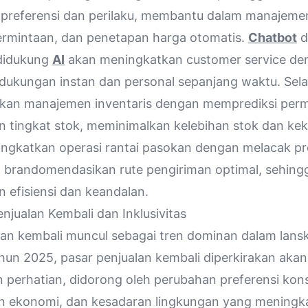
preferensi dan perilaku, membantu dalam manajemen
rmintaan, dan penetapan harga otomatis.
Chatbot
d
 didukung
AI
akan meningkatkan customer service de
ukungan instan dan personal sepanjang waktu. Selai
kan manajemen inventaris dengan memprediksi perm
 tingkat stok, meminimalkan kelebihan stok dan ke
ningkatkan operasi rantai pasokan dengan melacak p
n brandomendasikan rute pengiriman optimal, sehing
 efisiensi dan keandalan.
njualan Kembali dan Inklusivitas
lan kembali muncul sebagai tren dominan dalam lanska
hun 2025, pasar penjualan kembali diperkirakan akan
perhatian, didorong oleh perubahan preferensi ko
n ekonomi, dan kesadaran lingkungan yang meningk