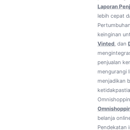
Laporan Pen
lebih cepat d
Pertumbuhan 
keinginan un
Vinted
, dan
mengintegras
penjualan ke
mengurangi l
menjadikan b
ketidakpasti
Omnishoppin
Omnishoppi
belanja onli
Pendekatan i