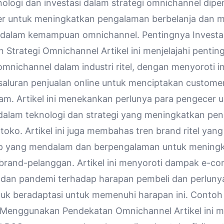
nologi dan investasi dalam strategi
omnichannel
diper
er untuk meningkatkan pengalaman berbelanja dan 
n dalam kemampuan
omnichannel
. Pentingnya Investa
n Strategi
Omnichannel
Artikel ini menjelajahi pentin
omnichannel
dalam industri ritel, dengan menyoroti i
 saluran penjualan online untuk menciptakan custome
m. Artikel ini menekankan perlunya para pengecer 
 dalam teknologi dan strategi yang meningkatkan pe
 toko. Artikel ini juga membahas tren brand ritel yang
p yang mendalam dan berpengalaman untuk mening
rand-pelanggan. Artikel ini menyoroti dampak e-c
, dan pandemi terhadap harapan pembeli dan perluny
uk beradaptasi untuk memenuhi harapan ini. Conto
 Menggunakan Pendekatan
Omnichannel
Artikel ini