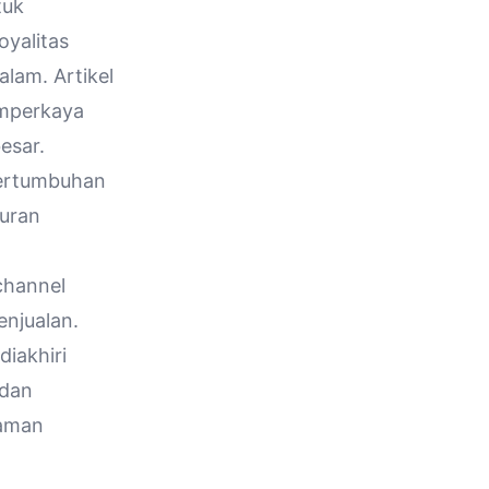
tuk
oyalitas
lam. Artikel
emperkaya
esar.
 pertumbuhan
luran
channel
njualan.
 diakhiri
dan
laman