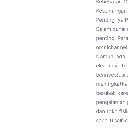
Kehebatan Om
Kesenjangan
Pentingnya P
Dalam dunia r
penting. Par
omnichannel
Namun, ada j
ekspansi rite
berinvestas
meningkatkan
berubah kare
pengalaman p
dan toko fisi
seperti self