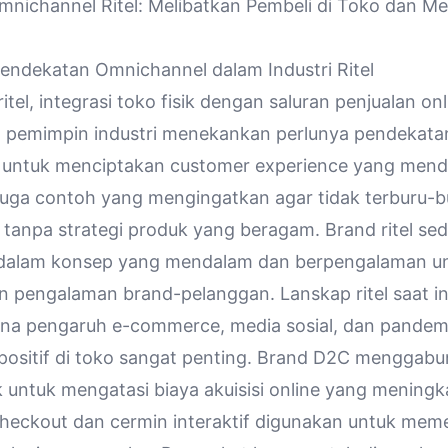
nichannel Ritel: Melibatkan Pembeli di Toko dan M
endekatan Omnichannel dalam Industri Ritel
itel, integrasi toko fisik dengan saluran penjualan on
a pemimpin industri menekankan perlunya pendekata
untuk menciptakan customer experience yang mend
uga contoh yang mengingatkan agar tidak terburu-b
l tanpa strategi produk yang beragam. Brand ritel se
i dalam konsep yang mendalam dan berpengalaman u
 pengalaman brand-pelanggan. Lanskap ritel saat ini
na pengaruh e-commerce, media sosial, dan pandem
ositif di toko sangat penting. Brand D2C menggabu
k untuk mengatasi biaya akuisisi online yang meningk
-checkout dan cermin interaktif digunakan untuk mem