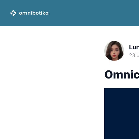
Lu
23 
Omnich