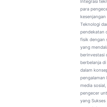
Integrasi tek
para pengec
kesenjanga
Teknologi da
pendekatan
fisik dengan
yang mendala
berinvestasi
berbelanja di
dalam konse
pengalaman b
media sosial
pengecer unt
yang Sukses