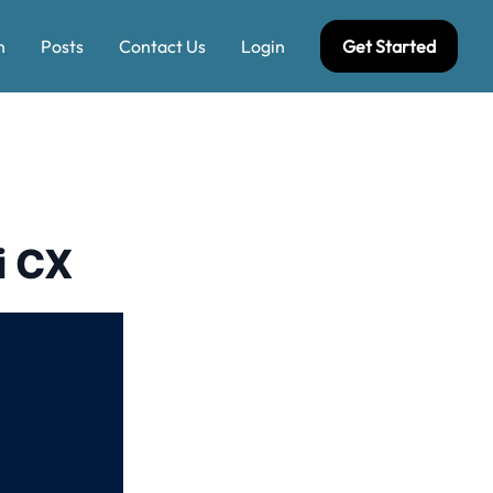
n
Posts
Contact Us
Login
Get Started
i CX