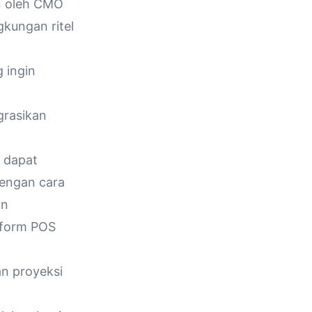
an oleh CMO
kungan ritel
 ingin
rasikan
 dapat
dengan cara
an
tform POS
n proyeksi