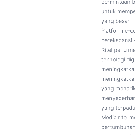
permintaan b
untuk memper
yang besar.
Platform e-c
berekspansi 
Ritel perlu
teknologi di
meningkatkan
meningkatkan
yang menarik.
menyederhan
yang terpadu
Media ritel 
pertumbuhan 