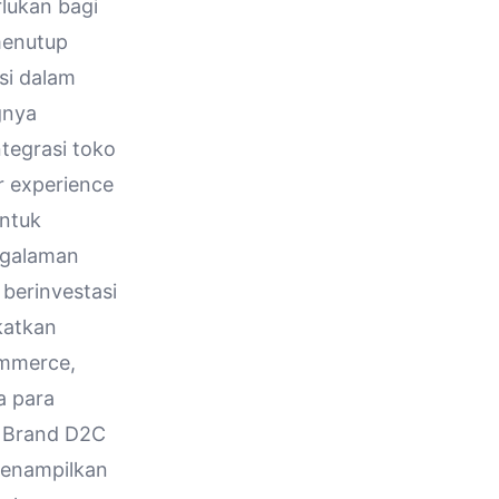
lukan bagi
menutup
si dalam
gnya
ntegrasi toko
r experience
untuk
ngalaman
 berinvestasi
katkan
ommerce,
a para
h Brand D2C
 menampilkan