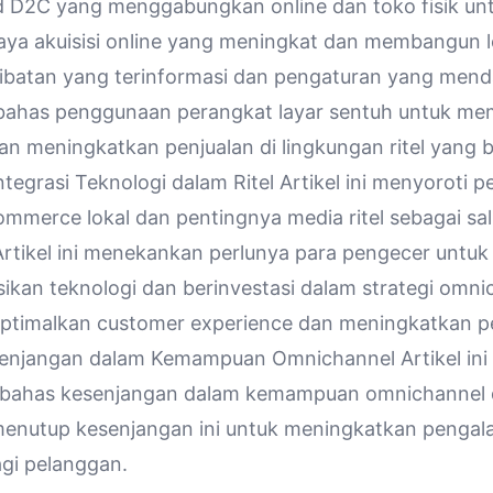
 D2C yang menggabungkan online dan toko fisik un
aya akuisisi online yang meningkat dan membangun l
rlibatan yang terinformasi dan pengaturan yang menda
mbahas penggunaan perangkat layar sentuh untuk m
n meningkatkan penjualan di lingkungan ritel yang b
ntegrasi Teknologi dalam Ritel Artikel ini menyoroti
ommerce lokal dan pentingnya media ritel sebagai sa
rtikel ini menekankan perlunya para pengecer untuk
ikan teknologi dan berinvestasi dalam strategi
omni
timalkan customer experience dan meningkatkan pe
senjangan dalam Kemampuan
Omnichannel
Artikel ini
bahas kesenjangan dalam kemampuan
omnichannel
menutup kesenjangan ini untuk meningkatkan penga
agi pelanggan.