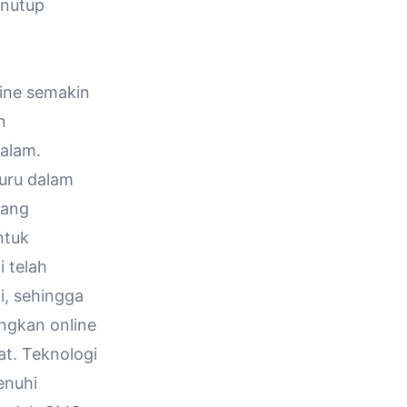
enutup
line semakin
n
alam.
uru dalam
dang
ntuk
 telah
i, sehingga
ngkan online
at. Teknologi
enuhi