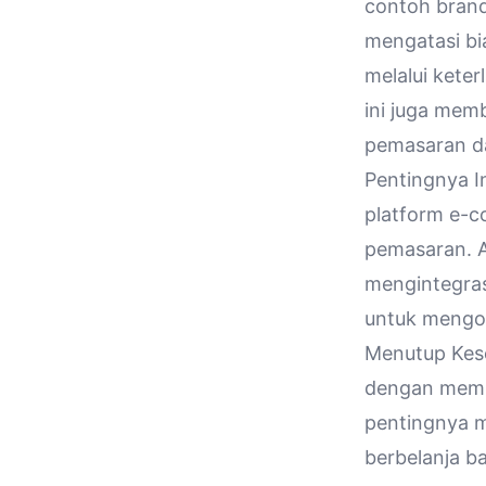
contoh brand
mengatasi bi
melalui kete
ini juga me
pemasaran da
Pentingnya I
platform e-c
pemasaran. A
mengintegras
untuk mengop
Menutup Ke
dengan mem
pentingnya 
berbelanja b